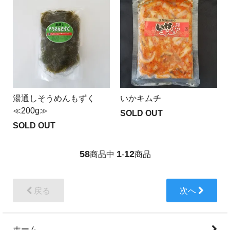
湯通しそうめんもずく
いかキムチ
≪200g≫
SOLD OUT
SOLD OUT
58
1
12
商品中
-
商品
戻る
次へ
ホーム