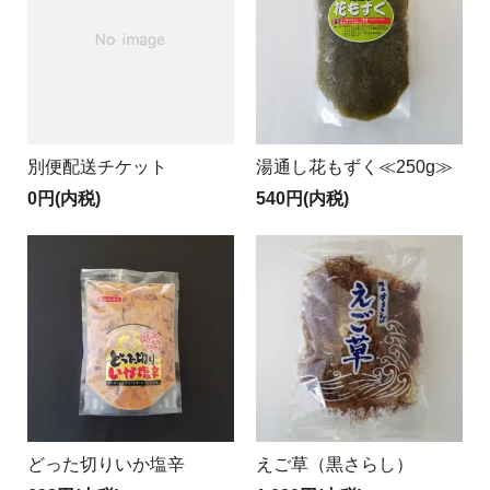
別便配送チケット
湯通し花もずく≪250g≫
0円(内税)
540円(内税)
どった切りいか塩辛
えご草（黒さらし）