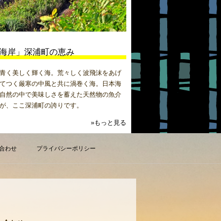
海岸」深浦町の恵み
青く美しく輝く海。荒々しく波飛沫をあげ
てつく厳寒の中風と共に渦巻く海。日本海
自然の中で美味しさを蓄えた天然物の魚介
が、ここ深浦町の誇りです。
»もっと見る
合わせ
プライバシーポリシー