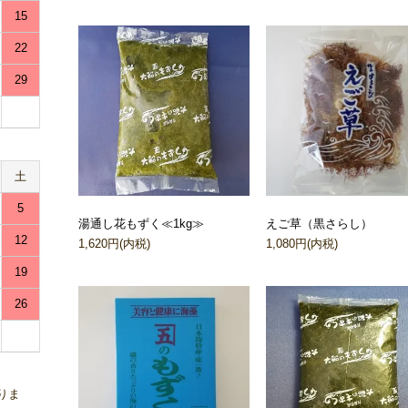
15
22
29
土
5
湯通し花もずく≪1kg≫
えご草（黒さらし）
12
1,620円(内税)
1,080円(内税)
19
26
ます。
なりま