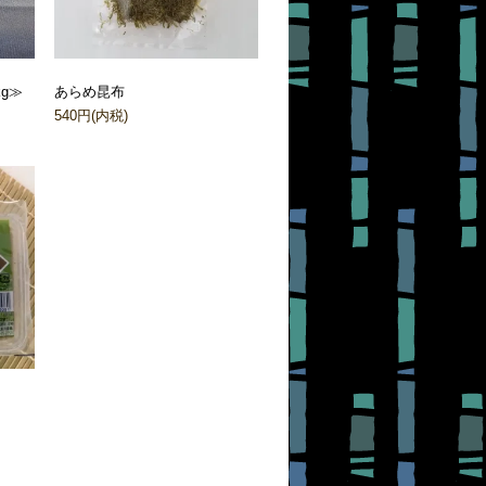
g≫
あらめ昆布
540円(内税)