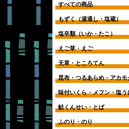
すべての商品
もずく（湯通し・塩蔵）
塩辛類（いか・たこ）
えご草・えご
天草・ところてん
昆布・つるあらめ・アカモ
味付いくら・メフン・塩う
鮭くんせい・とば
ふのり・のり