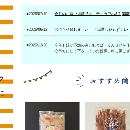
2026/07/10
今月のお買い得商品は、干しカワハギ1,000
2026/06/12
お待たせ致しました! 「湯通し花もずく1ｋ
2025/12/20
今年も鮭が不漁の為、鮭とば・くんせ
心待ちにして下さっていた皆様、申し訳ござ
ク
に