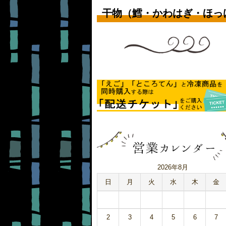
干物（鱈・かわはぎ・ほっ
2026年8月
日
月
火
水
木
金
2
3
4
5
6
7