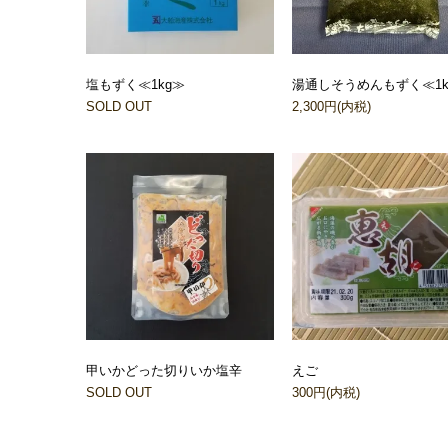
塩もずく≪1kg≫
湯通しそうめんもずく≪1k
SOLD OUT
2,300円(内税)
甲いかどった切りいか塩辛
えご
SOLD OUT
300円(内税)