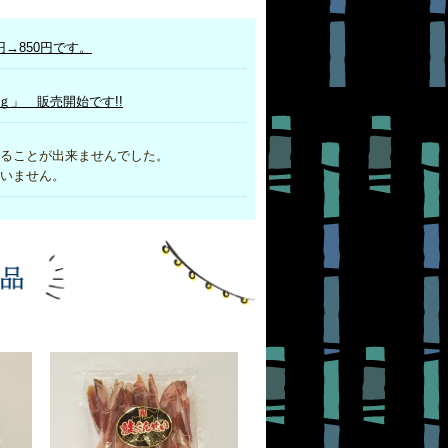
円→850円です。
ｇ」 販売開始です!!
いを作ることが出来ませんでした。
いません。