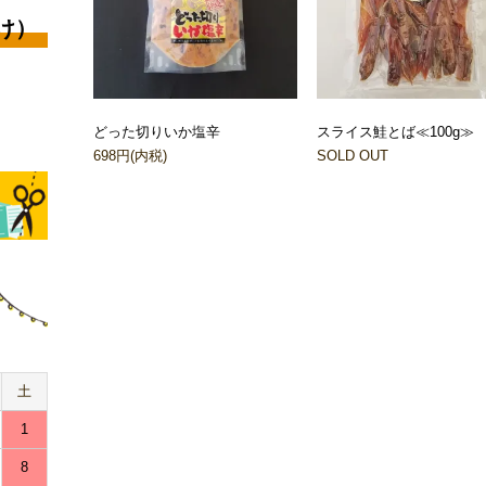
け）
どった切りいか塩辛
スライス鮭とば≪100g≫
698円(内税)
SOLD OUT
土
1
8