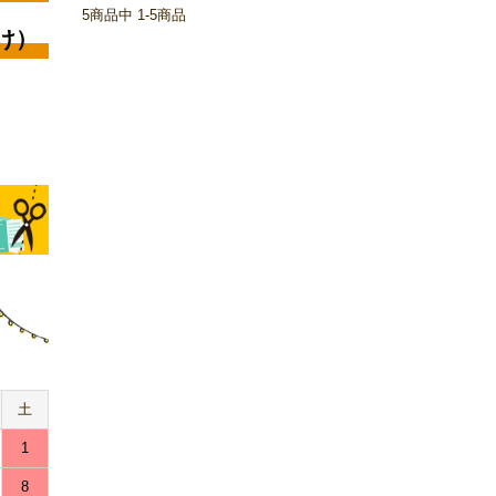
5
商品中
1-5
商品
け）
土
1
8