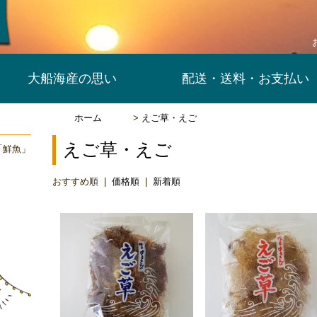
大船海産の思い
配送・送料・お支払い
ホーム
>
えご草・えご
えご草・えご
「鮮魚」
おすすめ順 |
価格順
|
新着順