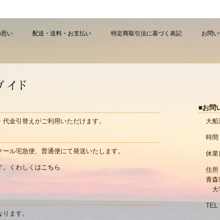
の思い
配送・送料・お支払い
特定商取引法に基づく表記
お問い
お問
・代金引替えがご利用いただけます。
大船
時間 
クール宅急便、普通便にて発送いたします。
休業
す。くわしくは
こちら
住所：
青森
大字
TEL：
なります。