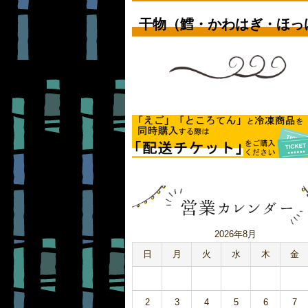
干物（鱈・かわはぎ・ほっ
2026年8月
日
月
火
水
木
金
2
3
4
5
6
7