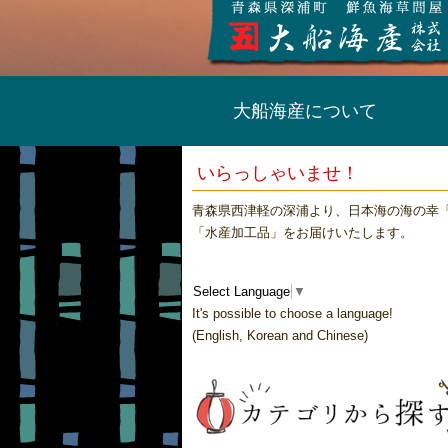
大船海産について
いらっしゃいませ！
青森県西津軽の深浦より、日本海の海の幸
「水産加工品」をお届けいたします。
Select Language
▼
It's possible to choose a language!
(English, Korean and Chinese)