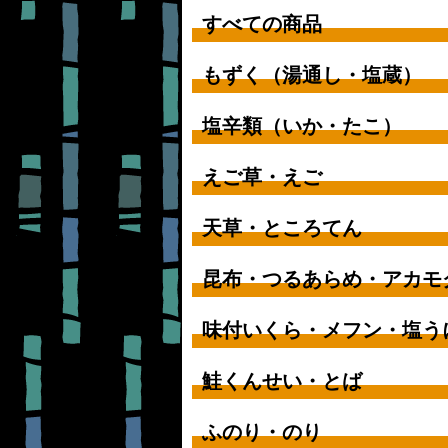
すべての商品
もずく（湯通し・塩蔵）
塩辛類（いか・たこ）
えご草・えご
天草・ところてん
昆布・つるあらめ・アカモ
味付いくら・メフン・塩う
鮭くんせい・とば
ふのり・のり